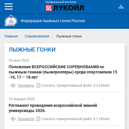
Генеральный спонсор:
К
Мобильное
с
меню
Федерация лыжных гонок России
Главная
Соревнования
Лыжные гонки
ЛЫЖНЫЕ ГОНКИ
30 мая 2026
Положения ВСЕРОССИЙСКИЕ СОРЕВНОВАНИЯ по
лыжным гонкам (лыжероллеры) среди спортсменов 15
-16, 17 – 18 лет
Просмотр
Скачать прикрепленный файл
3.4 Мбайт
16 января 2026
Регламент проведения всероссийской зимней
универсиады 2026.
Просмотр
Скачать прикрепленный файл
8.1 Мбайт