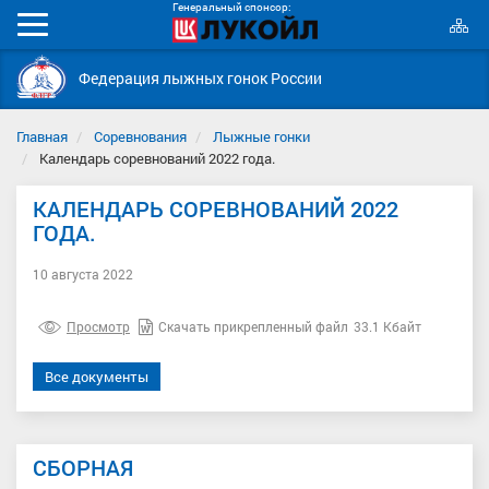
Генеральный спонсор:
К
Мобильное
с
меню
Федерация лыжных гонок России
Главная
Соревнования
Лыжные гонки
Календарь соревнований 2022 года.
КАЛЕНДАРЬ СОРЕВНОВАНИЙ 2022
ГОДА.
10 августа 2022
Просмотр
Скачать прикрепленный файл
33.1 Кбайт
Все документы
СБОРНАЯ