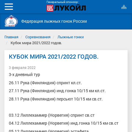
Генеральный спонсор:
К
Мобильное
с
меню
Федерация лыжных гонок России
Главная
Соревнования
Лыжные гонки
Кубок мира 2021/2022 годов.
КУБОК МИРА 2021/2022 ГОДОВ.
3 февраля 2022
3-х дневный тур
26.11 Рука (Финляндия) спринт кл.ст.
27.11 Рука (Финляндия) инд.гонка 10/15 км кл.ст.
28.11 Рука (Финляндия) персьют 10/15 км св.ст.
03.12 Лиллехаммер (Норвегия) спринт св.ст
04.12 Лиллехаммер (Норвегия) инд.гонка 10/15 км св.ст
05.12 Лиллехаммер (Норвегия) эстафета