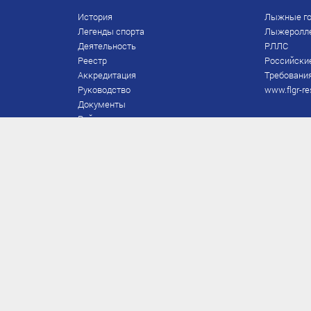
История
Лыжные го
Легенды спорта
Лыжеролл
Деятельность
РЛЛС
Реестр
Российски
Аккредитация
Требования
Руководство
www.flgr-re
Документы
Рейтинг
Награды Федерации
Охрана труда
Правила
Спонсоры
Завершение карьеры
Правила по лыжным гонкам
ЕВСК
FIS/RUS
ТД
Присвоение/подтверждение