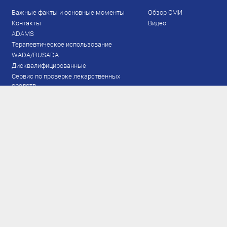
Важные факты и основные моменты
Обзор СМИ
Контакты
Видео
ADAMS
Терапевтическое использование
WADA/RUSADA
Дисквалифицированные
Сервис по проверке лекарственных
средств
Права и обязанности
Документы
Запрещенный список
Тестирование
Рейтинг
Результаты ЭКМ
Сборная
www.flgr-results.ru
Основной состав
Юниорский состав
Тренеры
Специалисты
Аппарат
Лыжероллеры