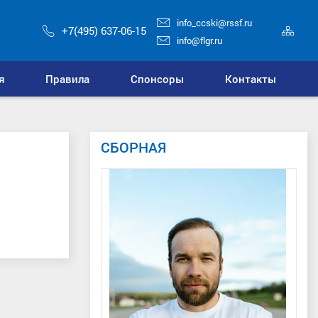
info_ccski@rssf.ru
Кар
+7(495) 637-06-15
сай
info@flgr.ru
я
Правила
Спонсоры
Контакты
СБОРНАЯ