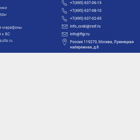
+7(495) 637-06-15
нки
+7(495) 637-08-10
еры
+7(495) 637-02-65
info_ccski@rssf.ru
е марафоны
 к ВС
info@flgr.ru
sults.ru
Россия 119270, Москва, Лужнецкая
набережная, д.8