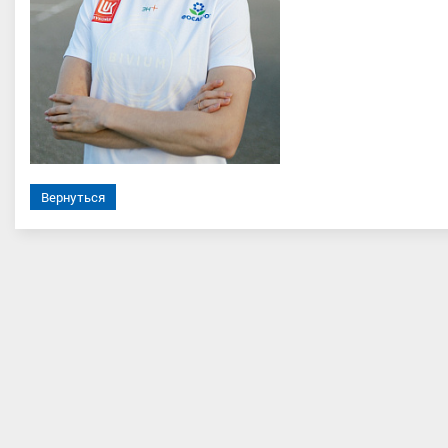
шев Сергей Николаевич
Бекишева Елизавета Вячеслав
Вернуться
порта международного класса
,
Мастер спорта, Тюменская облас
ий, Республика Татарстан, г.
Набережные Челны