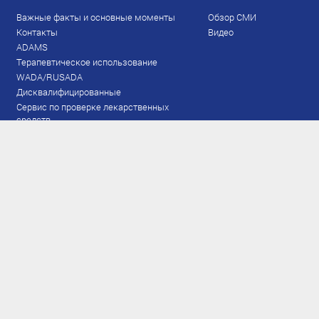
Важные факты и основные моменты
Обзор СМИ
Контакты
Видео
ADAMS
Терапевтическое использование
WADA/RUSADA
Дисквалифицированные
Сервис по проверке лекарственных
средств
Права и обязанности
Документы
Запрещенный список
Тестирование
Рейтинг
Результаты ЭКМ
Сборная
www.flgr-results.ru
Основной состав
Юниорский состав
Тренеры
Специалисты
Аппарат
Лыжероллеры