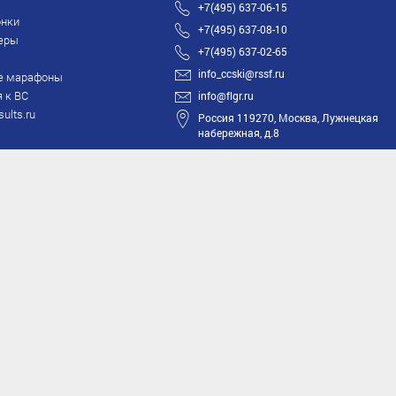
+7(495) 637-06-15
нки
+7(495) 637-08-10
еры
+7(495) 637-02-65
info_ccski@rssf.ru
е марафоны
 к ВС
info@flgr.ru
sults.ru
Россия 119270, Москва, Лужнецкая
набережная, д.8