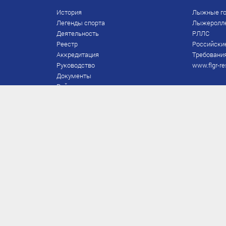
История
Лыжные го
Легенды спорта
Лыжеролл
Деятельность
РЛЛС
Реестр
Российски
Аккредитация
Требования
Руководство
www.flgr-re
Документы
Рейтинг
Награды Федерации
Охрана труда
Правила
Спонсоры
Завершение карьеры
Правила по лыжным гонкам
ЕВСК
FIS/RUS
ТД
Присвоение/подтверждение