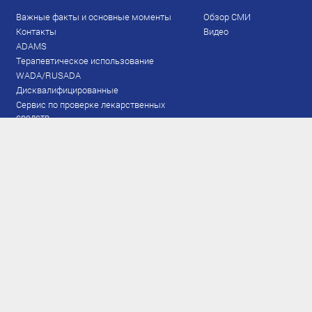
Важные факты и основные моменты
Обзор СМИ
Контакты
Видео
ADAMS
Терапевтическое использование
WADA/RUSADA
Дисквалифицированные
Сервис по проверке лекарственных
средств
Права и обязанности
Документы
Запрещенный список
Тестирование
Рейтинг
Результаты ЭКМ
Сборная
www.flgr-results.ru
Основной состав
Юниорский состав
Тренеры
Специалисты
Аппарат
Лыжероллеры