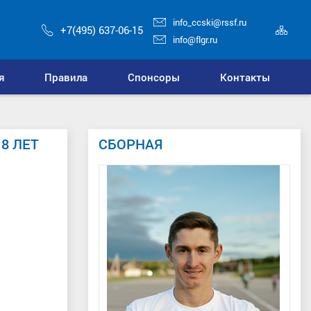
info_ccski@rssf.ru
Кар
+7(495) 637-06-15
сай
info@flgr.ru
я
Правила
Спонсоры
Контакты
8 ЛЕТ
СБОРНАЯ