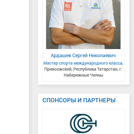
С
яна Андреевна
Ардашев Сергей Николаевич
р спорта
, Уральский,
Мастер спорта международного класса
,
асть, г.Тюмень
Приволжский, Республика Татарстан, г.
Набережные Челны
СПОНСОРЫ И ПАРТНЕРЫ