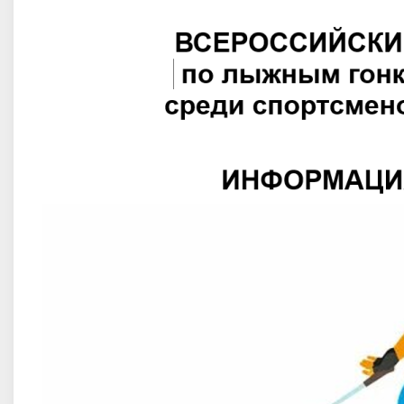
ев Александр Васильевич
Крупицкая Евгения Юрьевн
нный мастер спорта, Северо-
МС, Северо-Западный, г. Санкт-Пете
й, Ленинградская область/
Ненецкий АО