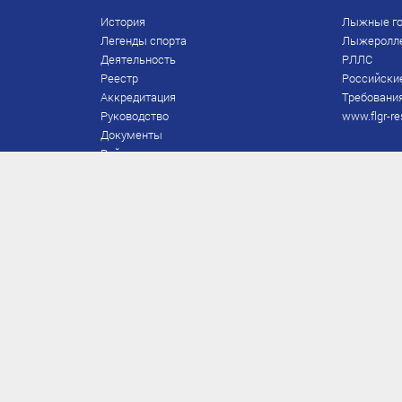
История
Лыжные го
Легенды спорта
Лыжеролл
Деятельность
РЛЛС
Реестр
Российски
Аккредитация
Требования
Руководство
www.flgr-re
Документы
Рейтинг
Награды Федерации
Охрана труда
Правила
Спонсоры
Завершение карьеры
Правила по лыжным гонкам
ЕВСК
FIS/RUS
ТД
Присвоение/подтверждение