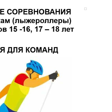
а
Кочегаров Кирилл Александрович
Сорина Тать
рбург
Мастер спорта, Тюменская область
Заслуженный масте
Тюменская обл