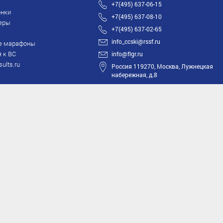
+7(495) 637-06-15
нки
+7(495) 637-08-10
еры
+7(495) 637-02-65
info_ccski@rssf.ru
е марафоны
 к ВС
info@flgr.ru
sults.ru
Россия 119270, Москва, Лужнецкая
набережная, д.8