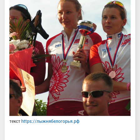
текст
https://лыжнябелогорья.рф