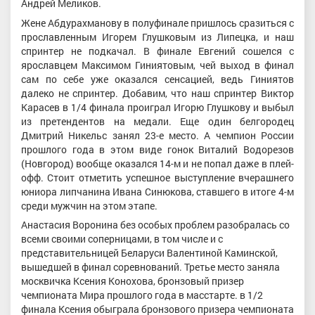
Андрей Меликов.
Жене Абдурахманову в полуфинале пришлось сразиться с
прославленным Игорем Глушковым из Липецка, и наш
спринтер не подкачал. В финале Евгений сошелся с
ярославцем Максимом Гиниятовым, чей выход в финал
сам по себе уже оказался сенсацией, ведь Гиниятов
далеко не спринтер. Добавим, что наш спринтер Виктор
Карасев в 1/4 финала проиграл Игорю Глушкову и выбыл
из претендентов на медали. Еще один белгородец
Дмитрий Никельс занял 23-е место. А чемпион России
прошлого года в этом виде гонок Виталий Водорезов
(Новгород) вообще оказался 14-м и не попал даже в плей-
офф. Стоит отметить успешное выступление вчерашнего
юниора липчанина Ивана Синюкова, ставшего в итоге 4-м
среди мужчин на этом этапе.
Анастасия Воронина без особых проблем разобралась со
всеми своими соперницами, в том числе и с
представительницей Беларуси Валентиной Каминской,
вышедшей в финал соревнований. Третье место заняла
москвичка Ксения Конохова, бронзовый призер
чемпионата Мира прошлого года в масстарте. в 1/2
финала Ксения обыграла бронзового призера чемпионата