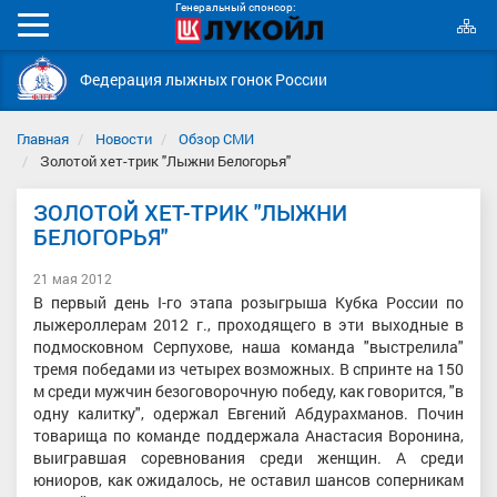
Генеральный спонсор:
К
Мобильное
с
меню
Федерация лыжных гонок России
Главная
Новости
Обзор СМИ
Золотой хет-трик "Лыжни Белогорья"
ЗОЛОТОЙ ХЕТ-ТРИК "ЛЫЖНИ
БЕЛОГОРЬЯ"
21 мая 2012
В первый день I-го этапа розыгрыша Кубка России по
лыжероллерам 2012 г., проходящего в эти выходные в
подмосковном Серпухове, наша команда "выстрелила"
тремя победами из четырех возможных. В спринте на 150
м среди мужчин безоговорочную победу, как говорится, "в
одну калитку", одержал Евгений Абдурахманов. Почин
товарища по команде поддержала Анастасия Воронина,
выигравшая соревнования среди женщин. А среди
юниоров, как ожидалось, не оставил шансов соперникам