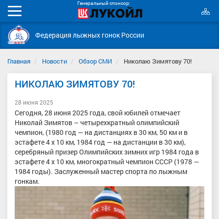
Генеральный спонсор:
К
Мобильное
с
меню
Федерация лыжных гонок России
Главная
Новости
Обзор СМИ
Николаю Зимятову 70!
НИКОЛАЮ ЗИМЯТОВУ 70!
28 июня 2025
Сегодня, 28 июня 2025 года, свой юбилей отмечает
Николай Зимятов – четырехкратный олимпийский
чемпион, (1980 год — на дистанциях в 30 км, 50 км и в
эстафете 4 х 10 км, 1984 год — на дистанции в 30 км),
серебряный призер Олимпийских зимних игр 1984 года в
эстафете 4 х 10 км, многократный чемпион СССР (1978 —
1984 годы). Заслуженный мастер спорта по лыжным
гонкам.