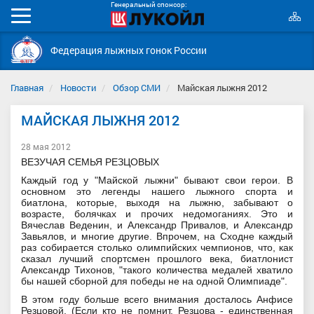
Генеральный спонсор:
К
Мобильное
с
меню
Федерация лыжных гонок России
Главная
Новости
Обзор СМИ
Майская лыжня 2012
МАЙСКАЯ ЛЫЖНЯ 2012
28 мая 2012
ВЕЗУЧАЯ СЕМЬЯ РЕЗЦОВЫХ
Каждый год у "Майской лыжни" бывают свои герои. В
основном это легенды нашего лыжного спорта и
биатлона, которые, выходя на лыжню, забывают о
возрасте, болячках и прочих недомоганиях. Это и
Вячеслав Веденин, и Александр Привалов, и Александр
Завьялов, и многие другие. Впрочем, на Сходне каждый
раз собирается столько олимпийских чемпионов, что, как
сказал лучший спортсмен прошлого века, биатлонист
Александр Тихонов, "такого количества медалей хватило
бы нашей сборной для победы не на одной Олимпиаде".
В этом году больше всего внимания досталось Анфисе
Резцовой. (Если кто не помнит, Резцова - единственная