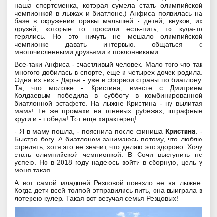
наша спортсменка, которая сумела стать олимпийской
чемпионкой в лыжах и биатлоне.) Анфиса появилась на
базе в окружении оравы малышей - детей, внуков, их
друзей, которые то просили есть-пить, то куда-то
терялись. Но это ничуть не мешало олимпийской
чемпионке давать интервью, общаться с
многочисленными друзьями и поклонниками.
Все-таки Анфиса - счастливый человек. Мало того что так
многого добилась в спорте, еще и четырех дочек родила.
Одна из них - Дарья - уже в сборной страны по биатлону.
Та, что моложе - Кристина, вместе с Дмитрием
Колдаевым победила в субботу в комбинированной
биатлонной эстафете. На лыжне Кристина - ну вылитая
мама! Те же промахи на огневых рубежах, штрафные
круги и - победа! Тот еще характерец!
Кристина
- Я в маму пошла, - пояснила после финиша
. -
Быстро бегу. А биатлоном занимаюсь потому, что люблю
стрелять, хотя это не значит, что делаю это здорово. Хочу
стать олимпийской чемпионкой. В Сочи выступить не
успею. Но в 2018 году надеюсь войти в сборную, цель у
меня такая.
А вот самой младшей Резцовой повезло не на лыжне.
Когда дети всей толпой отправились пить, она выиграла в
лотерею кулер. Такая вот везучая семья Резцовых!