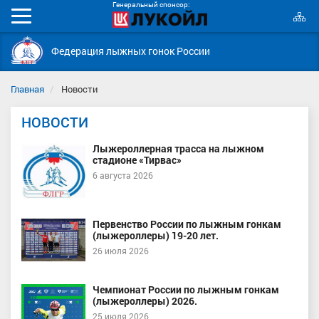
Генеральный спонсор:
К
Мобильное
с
меню
Федерация лыжных гонок России
Главная
Новости
НОВОСТИ
Лыжероллерная трасса на лыжном
стадионе «Тирвас»
6 августа 2026
Первенство России по лыжным гонкам
(лыжероллеры) 19-20 лет.
26 июля 2026
Чемпионат России по лыжным гонкам
(лыжероллеры) 2026.
25 июля 2026