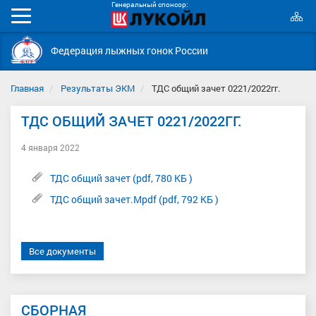
Генеральный спонсор:
К
Мобильное
с
меню
Федерация лыжных гонок России
Главная
Результаты ЭКМ
ТДС общий зачет 0221/2022гг.
ТДС ОБЩИЙ ЗАЧЕТ 0221/2022ГГ.
4 января 2022
ТДС общий зачет (pdf, 780 КБ )
ТДС общий зачет.Мpdf (pdf, 792 КБ )
Все документы
СБОРНАЯ