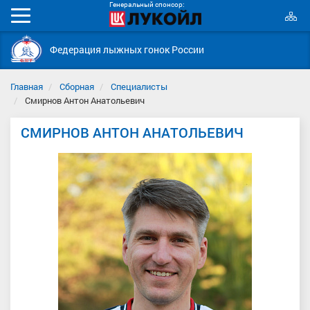
Генеральный спонсор:
К
Мобильное
с
меню
Федерация лыжных гонок России
Главная
Сборная
Специалисты
Смирнов Антон Анатольевич
СМИРНОВ АНТОН АНАТОЛЬЕВИЧ