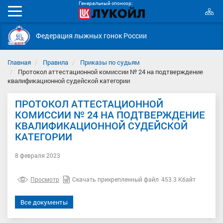
Генеральный спонсор:
К
Мобильное
с
меню
Федерация лыжных гонок России
Главная
Правила
Приказы по судьям
Протокол аттестационной комиссии № 24 на подтверждение
квалификационной судейской категории
ПРОТОКОЛ АТТЕСТАЦИОННОЙ
КОМИССИИ № 24 НА ПОДТВЕРЖДЕНИЕ
КВАЛИФИКАЦИОННОЙ СУДЕЙСКОЙ
КАТЕГОРИИ
8 февраля 2023
Просмотр
Скачать прикрепленный файл
453.3 Кбайт
Все документы