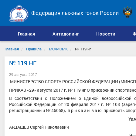
Федерация лыжных гонок России
Главная
Антидопинг
Новости
Ф
Главная
Правила
МС/МСМК
№ 119 нг
№ 119 НГ
29 августа 2017
МИНИСТЕРСТВО СПОРТА РОССИЙСКОЙ ФЕДЕРАЦИИ (МИНСП
ПРИКАЗ «29» августа 2017 г. № 119 нг О присвоении спортивн
В соответствии с Положением о Единой всероссийской с
Российской Федерации от 20 февраля 2017 г. № 108 (зарег
регистрационный № 46058), п р и к а з ы в а ю: присвоить спо
Удм
АРДАШЕВ Сергей Николаевич
Чу