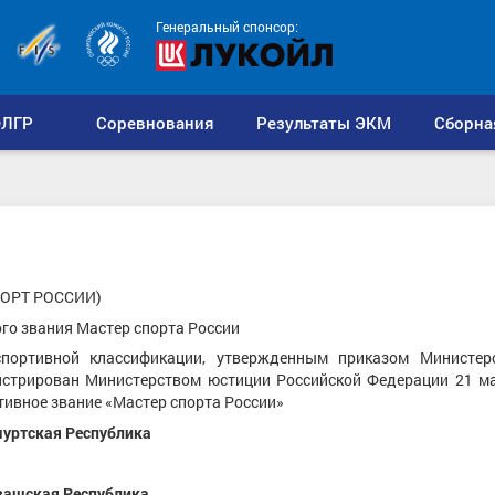
Генеральный спонсор:
ЛГР
Соревнования
Результаты ЭКМ
Сборна
ОРТ РОССИИ)
ого звания Мастер спорта России
портивной классификации, утвержденным приказом Министер
истрирован Министерством юстиции Российской Федерации 21 мар
ртивное звание «Мастер спорта России»
уртская Республика
вашская Республика