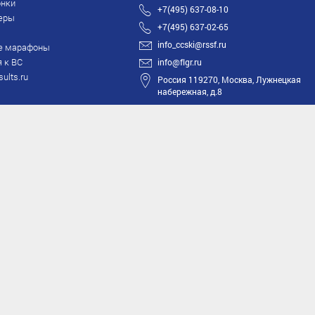
нки
+7(495) 637-08-10
еры
+7(495) 637-02-65
info_ccski@rssf.ru
е марафоны
 к ВС
info@flgr.ru
sults.ru
Россия 119270, Москва, Лужнецкая
набережная, д.8