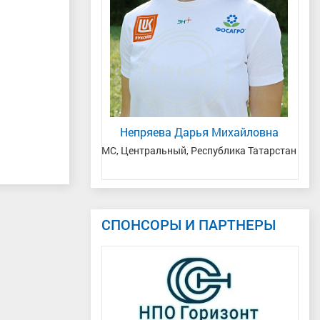
ета Вячеславовна
Непряева Дарья Михайловна
Те
Тюменская область
МС, Центральный, Республика Татарстан
За
СПОНСОРЫ И ПАРТНЕРЫ