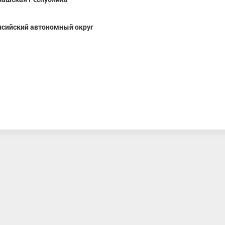
сийский автономный округ
вна
Власов Арсений Андреевич
Бекишева Елизав
я
ХМАО-Югра
Мастер спорта, 