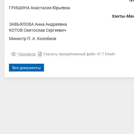
ГРИШИНА Анастасия Юрьевна
Ханты-Ман
ЗАВЬЯЛОВА Анна Андреевна
КОТОВ Святослав Сергеевич
Министр П. А. Колобков
Просмотр
Скачать прикрепленный файл
47.7 Кбайт
телев Савелий Павлович
Шибекина Екатерина Алексее
р спорта, ПФО, Республика
Мастер спорта, ЦФО, Московска
Все документы
Татарстан, Казань
область