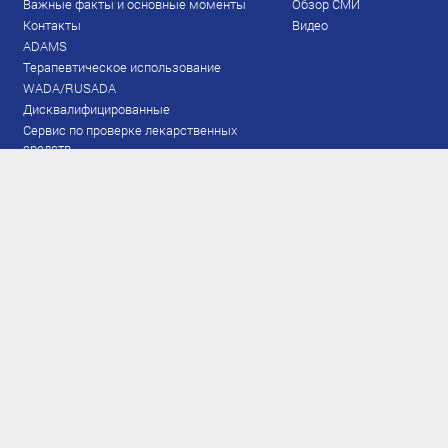
Важные факты и основные моменты
Обзор СМИ
Контакты
Видео
ADAMS
Терапевтическое использование
WADA/RUSADA
Дисквалифицированные
Сервис по проверке лекарственных
средств
Права и обязанности
Документы
Запрещенный список
Тестирование
Рейтинг
Результаты ЭКМ
Сборная
www.flgr-results.ru
Основной состав
Юниорский состав
Тренеры
Специалисты
Аппарат
Лыжероллеры