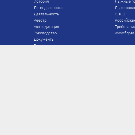
История
Лыжные го
Легенды спорта
Лыжеролл
Деятельность
РЛЛС
Реестр
Российски
Аккредитация
Требования
Руководство
www.flgr-re
Документы
Рейтинг
Награды Федерации
Охрана труда
Правила
Спонсоры
Завершение карьеры
Правила по лыжным гонкам
ЕВСК
FIS/RUS
ТД
Присвоение/подтверждение
Приказы по судьям