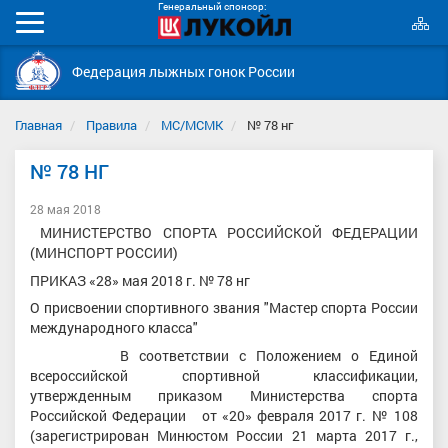
Генеральный спонсор:
К
Мобильное
с
меню
Федерация лыжных гонок России
Главная
Правила
МС/МСМК
№ 78 нг
№ 78 НГ
28 мая 2018
МИНИСТЕРСТВО СПОРТА РОССИЙСКОЙ ФЕДЕРАЦИИ
(МИНСПОРТ РОССИИ)
ПРИКАЗ «28» мая 2018 г. № 78 нг
О присвоении спортивного звания "Мастер спорта России
международного класса"
В соответствии с Положением о Единой
всероссийской спортивной классификации,
утвержденным приказом Министерства спорта
Российской Федерации от «20» февраля 2017 г. № 108
(зарегистрирован Минюстом России 21 марта 2017 г.,