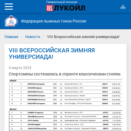
Генеральный спонсор:
К
Мобильное
с
меню
Федерация лыжных гонок России
Главная
Новости
VIII Всероссийская зимняя универсиада!
VIII ВСЕРОССИЙСКАЯ ЗИМНЯЯ
УНИВЕРСИАДА!
9 марта 2024
Спортсмены состязались в спринте классическим стилем.