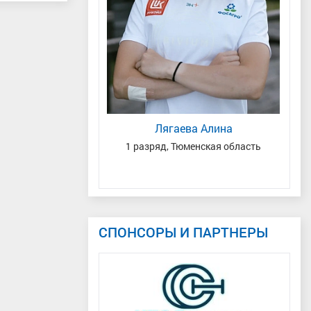
та Анатольевич
Лягаева Алина
егородская область/
1 разряд, Тюменская область
МС,
ая область
СПОНСОРЫ И ПАРТНЕРЫ