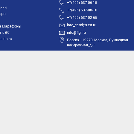
+7(495) 637-06-15
нки
+7(495) 637-08-10
еры
+7(495) 637-02-65
info_ccski@rssf.ru
е марафоны
 к ВС
info@flgr.ru
sults.ru
Россия 119270, Москва, Лужнецкая
набережная, д.8