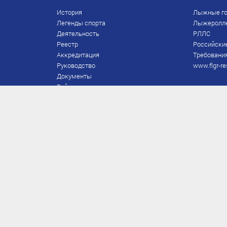
История
Лыжные го
Легенды спорта
Лыжеролл
Деятельность
РЛЛС
Реестр
Российски
Аккредитация
Требования
Руководство
www.flgr-re
Документы
Рейтинг
Награды Федерации
Охрана труда
Правила
Спонсоры
Завершение карьеры
Правила по лыжным гонкам
ЕВСК
FIS/RUS
ТД
Присвоение/подтверждение