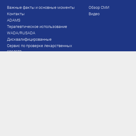
Важные факты и основные моменты
Обзор СМИ
Контакты
Видео
ADAMS
Терапевтическое использование
WADA/RUSADA
Дисквалифицированные
Сервис по проверке лекарственных
средств
Права и обязанности
Документы
Запрещенный список
Тестирование
Рейтинг
Результаты ЭКМ
Сборная
www.flgr-results.ru
Основной состав
Юниорский состав
Тренеры
Специалисты
Аппарат
Лыжероллеры