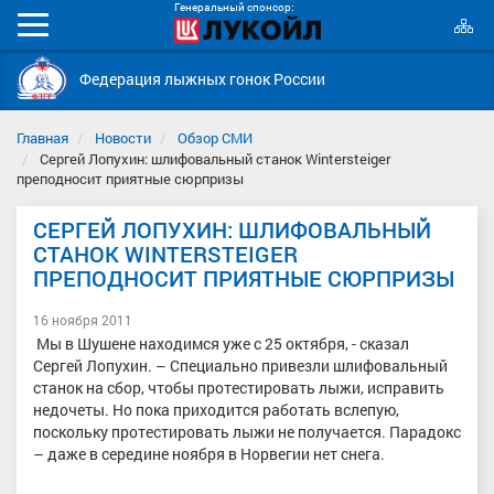
Генеральный спонсор:
К
Мобильное
с
меню
Федерация лыжных гонок России
Главная
Новости
Обзор СМИ
Сергей Лопухин: шлифовальный станок Wintersteiger
преподносит приятные сюрпризы
СЕРГЕЙ ЛОПУХИН: ШЛИФОВАЛЬНЫЙ
СТАНОК WINTERSTEIGER
ПРЕПОДНОСИТ ПРИЯТНЫЕ СЮРПРИЗЫ
16 ноября 2011
Мы в Шушене находимся уже с 25 октября, - сказал
Сергей Лопухин. – Специально привезли шлифовальный
станок на сбор, чтобы протестировать лыжи, исправить
недочеты. Но пока приходится работать вслепую,
поскольку протестировать лыжи не получается. Парадокс
– даже в середине ноября в Норвегии нет снега.