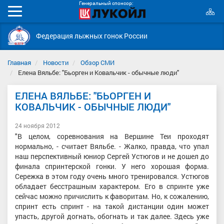
Генеральный спонсор:
К
Мобильное
с
меню
Федерация лыжных гонок России
Главная
Новости
Обзор СМИ
Елена Вяльбе: "Бьорген и Ковальчик - обычные люди"
ЕЛЕНА ВЯЛЬБЕ: "БЬОРГЕН И
КОВАЛЬЧИК - ОБЫЧНЫЕ ЛЮДИ"
24 ноября 2012
"В целом, соревнования на Вершине Теи проходят
нормально, - считает Вяльбе. - Жалко, правда, что упал
наш перспективный юниор Сергей Устюгов и не дошел до
финала спринтерской гонки. У него хорошая форма.
Сережка в этом году очень много тренировался. Устюгов
обладает бесстрашным характером. Его в спринте уже
сейчас можно причислить к фаворитам. Но, к сожалению,
спринт есть спринт - на такой дистанции один может
упасть, другой догнать, обогнать и так далее. Здесь уже