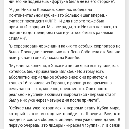
ничего не поделаешь - фортуна была не на его стороне".
"А для Никиты Крюкова, конечно, победа на
Континентальном кубке - это большой шаг вперед, -
считает президент ФЛГР. - И для нас это тоже был
приятный сюрприз. Мы все рады, что Никита наконец-то
понял - надо тренироваться и учиться бегать разными
стилями".
"В соревнованиях женщин каких-то особых сюрпризов не
было. Последние несколько лет Лена Соболева стабильно
выигрывает гонки", - сказала Вяльбе.
"Мужчины, конечно, в Хакасии не так ярко выступили, как
хотелось бы, - призналась Вяльбе. - Но этому есть
абсолютно нормальное объяснение: они прилетели
только 16-го числа из Европы, и разница во времени в
семь часов – это, конечно, очень много. Они просто
реально не успели акклиматизироваться - первый старт
был у них уже через четыре дня после прилета".
"Сейчас мы уже готовимся к первому этапу Кубка мира,
который в эти выходные пройдет в Швеции. Все, кто
войдет в состав сборной, определены уже очень давно. В
первую очередь, это лидеры - «красная группа». И, в связи