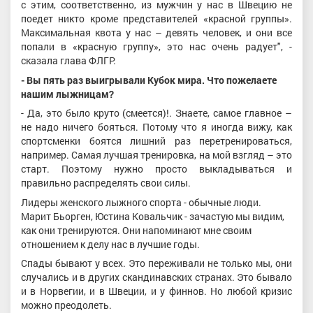
с этим, соответственно, из мужчин у нас в Швецию не
поедет никто кроме представителей «красной группы».
Максимальная квота у нас – девять человек, и они все
попали в «красную группу», это нас очень радует", -
сказала глава ФЛГР.
- Вы пять раз выигрывали Кубок мира. Что пожелаете
нашим лыжницам?
- Да, это было круто (смеется)!. Знаете, самое главное –
не надо ничего бояться. Потому что я иногда вижу, как
спортсменки боятся лишний раз перетренироваться,
например. Самая лучшая тренировка, на мой взгляд – это
старт. Поэтому нужно просто выкладываться и
правильно распределять свои силы.
Лидеры женского лыжного спорта - обычные люди.
Марит Бьорген, Юстина Ковальчик - зачастую мы видим,
как они тренируются. Они напоминают мне своим
отношением к делу нас в лучшие годы.
Спады бывают у всех. Это переживали не только мы, они
случались и в других скандинавских странах. Это бывало
и в Норвегии, и в Швеции, и у финнов. Но любой кризис
можно преодолеть.