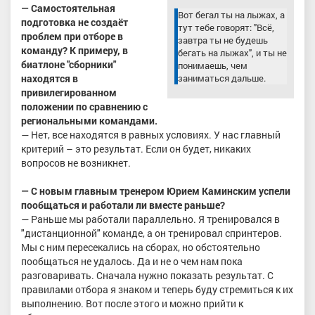
— Самостоятельная
Вот бегал ты на лыжах, а
подготовка не создаёт
тут тебе говорят: "Всё,
проблем при отборе в
завтра ты не будешь
команду? К примеру, в
бегать на лыжах", и ты не
биатлоне "сборники"
понимаешь, чем
находятся в
заниматься дальше.
привилегированном
положении по сравнению с
региональными командами.
— Нет, все находятся в равных условиях. У нас главный
критерий – это результат. Если он будет, никаких
вопросов не возникнет.
— С новым главным тренером Юрием Каминским успели
пообщаться и работали ли вместе раньше?
— Раньше мы работали параллельно. Я тренировался в
"дистанционной" команде, а он тренировал спринтеров.
Мы с ним пересекались на сборах, но обстоятельно
пообщаться не удалось. Да и не о чем нам пока
разговаривать. Сначала нужно показать результат. С
правилами отбора я знаком и теперь буду стремиться к их
выполнению. Вот после этого и можно прийти к