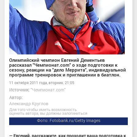
Олимпийский чемпион Евгений Дементьев
рассказал "Чемпионат.com" о ходе подготовки к
сезону, реакции на "дело Меррита", индивидуальной
программе тренировок и приглашении в биатлон.
11 октября 2011 года, вторник. 21:05
Источник:
"Чемпионат.com"
Автор:
Александр Круглов
Для того чтобы иметь возможность
оценить автора, вы должны залогиниться
Фото: Fotobank.ru/Getty Images
— Евгений, расскажите, как проходит ваша подготовка к