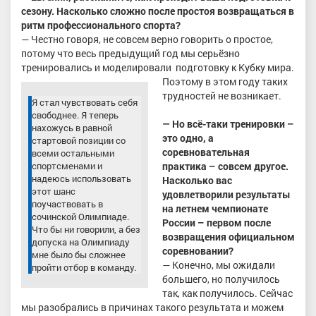
сезону. Насколько сложно после простоя возвращаться в
ритм профессионального спорта?
— Честно говоря, не совсем верно говорить о простое,
потому что весь предыдущий год мы серьёзно
тренировались и моделировали
подготовку к Кубку мира.
Поэтому в этом году таких
трудностей не возникает.
Я стал чувствовать себя
свободнее. Я теперь
— Но всё-таки тренировки –
нахожусь в равной
это одно, а
стартовой позиции со
соревновательная
всеми остальными
практика – совсем другое.
спортсменами и
надеюсь использовать
Насколько вас
этот шанс
удовлетворили результаты
поучаствовать в
на летнем чемпионате
сочинской Олимпиаде.
России – первом после
Что бы ни говорили, а без
возвращения официальном
допуска на Олимпиаду
соревновании?
мне было бы сложнее
— Конечно, мы ожидали
пройти отбор в команду.
большего, но получилось
так, как получилось. Сейчас
мы разобрались в причинах такого результата и можем