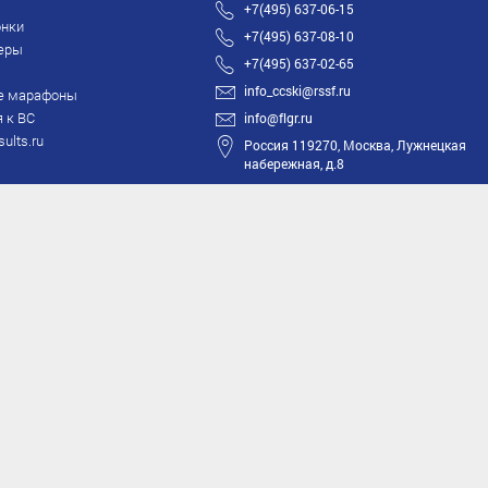
+7(495) 637-06-15
нки
+7(495) 637-08-10
еры
+7(495) 637-02-65
info_ccski@rssf.ru
е марафоны
 к ВС
info@flgr.ru
sults.ru
Россия 119270, Москва, Лужнецкая
набережная, д.8