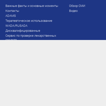
Важные факты и основные моменты
Обзор СМИ
Контакты
Видео
ADAMS
Терапевтическое использование
WADA/RUSADA
Дисквалифицированные
Сервис по проверке лекарственных
средств
Права и обязанности
Документы
Запрещенный список
Тестирование
Рейтинг
Результаты ЭКМ
Сборная
www.flgr-results.ru
Основной состав
Юниорский состав
Тренеры
Специалисты
Аппарат
Лыжероллеры