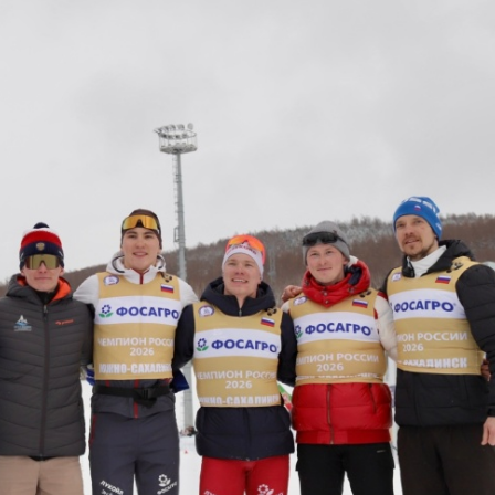
вна
Бекишева Елизавета Вячеславовна
Ардашев Серг
ская
Мастер спорта, Тюменская область
Мастер спорта меж
Приволжский, Респу
Набереж