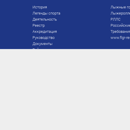
История
Лыжные го
Легенды спорта
Лыжеролл
Деятельность
РЛЛС
Реестр
Российски
Аккредитация
Требования
Руководство
www.flgr-re
Документы
Рейтинг
Награды Федерации
Охрана труда
Правила
Спонсоры
Завершение карьеры
Правила по лыжным гонкам
ЕВСК
FIS/RUS
ТД
Присвоение/подтверждение