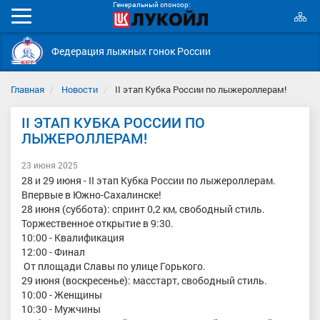
Генеральный спонсор:
К
Мобильное
с
меню
Федерация лыжных гонок России
Главная
Новости
II этап Кубка России по лыжероллерам!
II ЭТАП КУБКА РОССИИ ПО
ЛЫЖЕРОЛЛЕРАМ!
23 июня 2025
28 и 29 июня - II этап Кубка России по лыжероллерам.
Впервые в Южно-Сахалинске!
28 июня (суббота): спринт 0,2 км, свободный стиль.
Торжественное открытие в 9:30.
10:00 - Квалификация
12:00 - Финал
От площади Славы по улице Горького.
29 июня (воскресенье): масстарт, свободный стиль.
10:00 - Женщины
10:30 - Мужчины