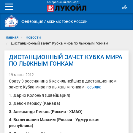
Генеральный спонсор:
К
Мобильное
с
меню
Федерация лыжных гонок России
Главная
Новости
Дистанционный зачет Кубка мира по лыжным гонкам
ДИСТАНЦИОННЫЙ ЗАЧЕТ КУБКА МИРА
ПО ЛЫЖНЫМ ГОНКАМ
19 марта 2012
Сразу 3 россиянина 6-ке сильнейших в дистанционном
зачете Кубка мира по лыжным гонкам -
ссылка
1. Дарио Колонья (Швейцария)
2. Девон Кершоу (Канада)
3. Александр Легков (Россия - ХМАО)
4. Вылегжанин Максим (Россия - Удмуртская
республика)