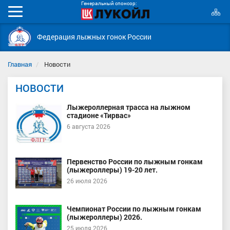
Генеральный спонсор:
К
Мобильное
с
меню
Федерация лыжных гонок России
Главная
Новости
НОВОСТИ
Лыжероллерная трасса на лыжном
стадионе «Тирвас»
6 августа 2026
Первенство России по лыжным гонкам
(лыжероллеры) 19-20 лет.
26 июля 2026
Чемпионат России по лыжным гонкам
(лыжероллеры) 2026.
25 июля 2026