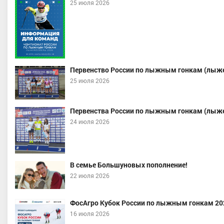
25 июля 2026
Первенство России по лыжным гонкам (лыже
Кетов Матвей Александрови
25 июля 2026
Мастер спорта, ХМАО-Югра
ова Вероника Сергеевна
луженный мастер спорта
,
Первенства России по лыжным гонкам (лыже
точный, Республика Татарстан
24 июля 2026
(Татарстан)
В семье Большуновых пополнение!
22 июля 2026
ФосАгро Кубок России по лыжным гонкам 20
16 июля 2026