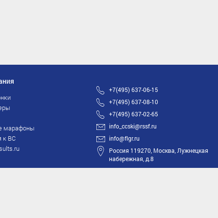
ания
+7(495) 637-06-15
нки
+7(495) 637-08-10
еры
+7(495) 637-02-65
info_ccski@rssf.ru
е марафоны
 к ВС
info@flgr.ru
sults.ru
Россия 119270, Москва, Лужнецкая
набережная, д.8