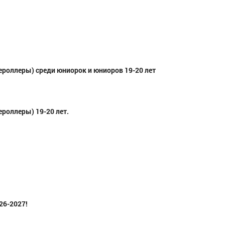
роллеры) среди юниорок и юниоров 19-20 лет
ч
Сахаров Андрей Владимирович
Костромская область
Ившин Алекса
МС, Приволжск
роллеры) 19-20 лет.
Республика с
26-2027!