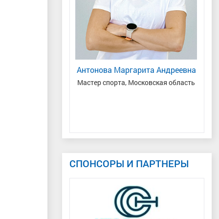
Антонова Маргарита Андреевна
Мастер спорта, Московская область
ндр Николаевич
К
ий, Удмуртская
. Якшур-Бодья
СПОНСОРЫ И ПАРТНЕРЫ