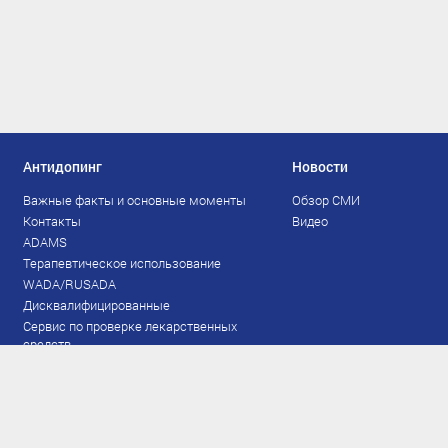
Антидопинг
Новости
Важные факты и основные моменты
Обзор СМИ
Контакты
Видео
ADAMS
Терапевтическое использование
WADA/RUSADA
Дисквалифицированные
Сервис по проверке лекарственных
средств
Права и обязанности
Документы
Запрещенный список
Тестирование