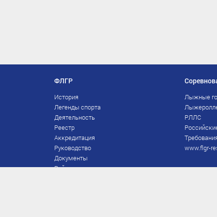
ФЛГР
Соревнов
История
Лыжные го
Легенды спорта
Лыжеролл
Деятельность
РЛЛС
Реестр
Российски
Аккредитация
Требования
Руководство
www.flgr-re
Документы
Рейтинг
Награды Федерации
Охрана труда