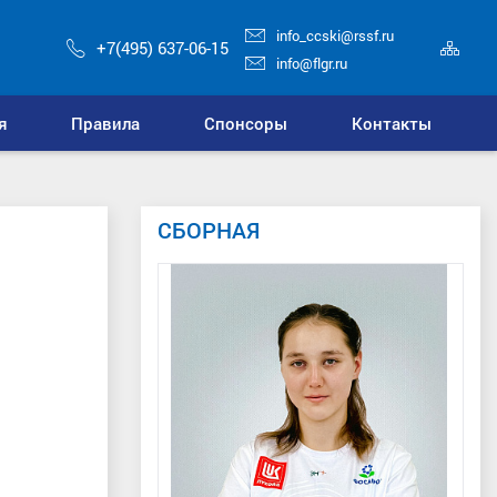
info_ccski@rssf.ru
Кар
+7(495) 637-06-15
сай
info@flgr.ru
я
Правила
Спонсоры
Контакты
СБОРНАЯ