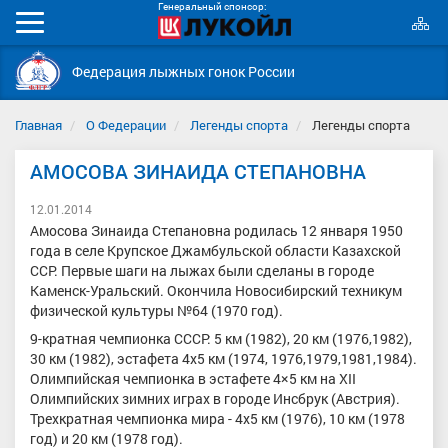
Генеральный спонсор:
К
Мобильное
с
меню
Федерация лыжных гонок России
Главная
О Федерации
Легенды спорта
Легенды спорта
АМОСОВА ЗИНАИДА СТЕПАНОВНА
12.01.2014
Амосова Зинаида Степановна родилась 12 января 1950
года в селе Крупское Джамбульской области Казахской
ССР. Первые шаги на лыжах были сделаны в городе
Каменск-Уральский. Окончила Новосибирский техникум
физической культуры №64 (1970 год).
9-кратная чемпионка СССР: 5 км (1982), 20 км (1976,1982),
30 км (1982), эстафета 4х5 км (1974, 1976,1979,1981,1984).
Олимпийская чемпионка в эстафете 4×5 км на XII
Олимпийских зимних играх в городе Инсбрук (Австрия).
Трехкратная чемпионка мира - 4х5 км (1976), 10 км (1978
год) и 20 км (1978 год).