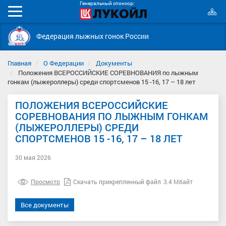
Генеральный спонсор:
К
Мобильное
с
меню
Федерация лыжных гонок России
Главная
О Федерации
Документы
Положения ВСЕРОССИЙСКИЕ СОРЕВНОВАНИЯ по лыжным
гонкам (лыжероллеры) среди спортсменов 15 -16, 17 – 18 лет
ПОЛОЖЕНИЯ ВСЕРОССИЙСКИЕ
СОРЕВНОВАНИЯ ПО ЛЫЖНЫМ ГОНКАМ
(ЛЫЖЕРОЛЛЕРЫ) СРЕДИ
СПОРТСМЕНОВ 15 -16, 17 – 18 ЛЕТ
30 мая 2026
Просмотр
Скачать прикрепленный файл
3.4 Мбайт
Все документы