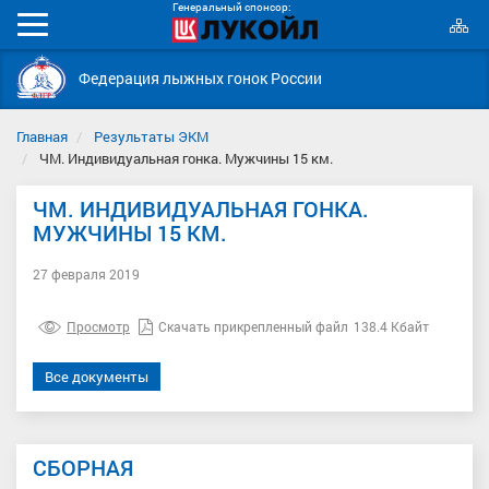
Генеральный спонсор:
К
Мобильное
с
меню
Федерация лыжных гонок России
Главная
Результаты ЭКМ
ЧМ. Индивидуальная гонка. Мужчины 15 км.
ЧМ. ИНДИВИДУАЛЬНАЯ ГОНКА.
МУЖЧИНЫ 15 КМ.
27 февраля 2019
Просмотр
Скачать прикрепленный файл
138.4 Кбайт
Все документы
СБОРНАЯ