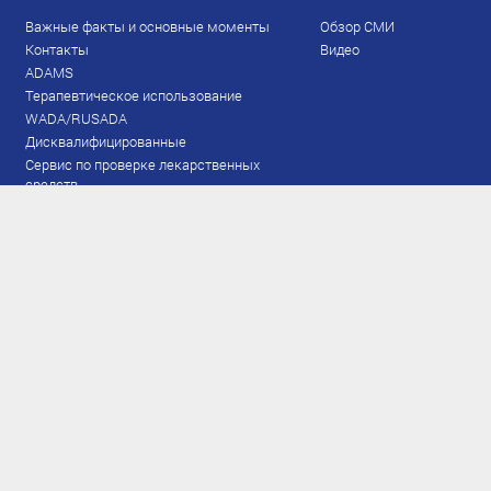
Важные факты и основные моменты
Обзор СМИ
Контакты
Видео
ADAMS
Терапевтическое использование
WADA/RUSADA
Дисквалифицированные
Сервис по проверке лекарственных
средств
Права и обязанности
Документы
Запрещенный список
Тестирование
Рейтинг
Результаты ЭКМ
Сборная
www.flgr-results.ru
Основной состав
Юниорский состав
Тренеры
Специалисты
Аппарат
Лыжероллеры