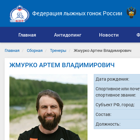
Федерация лыжных гонок России
Главная
Антидопинг
Новости
Ф
Главная
Сборная
Тренеры
Жмурко Артем Владимирович
ЖМУРКО АРТЕМ ВЛАДИМИРОВИЧ
Дата рождения:
Спортивное или поче
спортивное звание:
Субъект РФ, город:
Состав:
Должность: