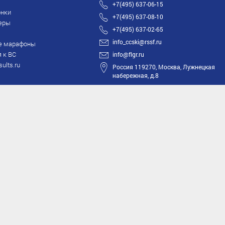
+7(495) 637-06-15
нки
+7(495) 637-08-10
еры
+7(495) 637-02-65
info_ccski@rssf.ru
е марафоны
 к ВС
info@flgr.ru
sults.ru
Россия 119270, Москва, Лужнецкая
набережная, д.8