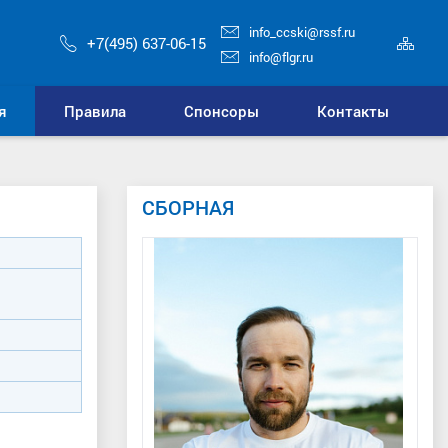
info_ccski@rssf.ru
Кар
+7(495) 637-06-15
сай
info@flgr.ru
я
Правила
Спонсоры
Контакты
СБОРНАЯ