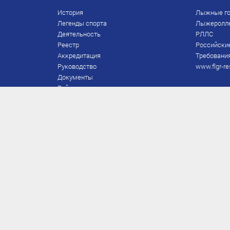
История
Лыжные го
Легенды спорта
Лыжеролл
Деятельность
РЛЛС
Реестр
Российски
Аккредитация
Требования
Руководство
www.flgr-re
Документы
Рейтинг
Награды Федерации
Охрана труда
Правила
Спонсоры
Завершение карьеры
Правила по лыжным гонкам
ЕВСК
FIS/RUS
ТД
Присвоение/подтверждение