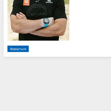
сюк Данила Алексеевич
Забалуев Сергей Александро
Вернуться
порта, Челябинская область,
Мастер спорта, ПФО, Республик
Красноярский край
Татарстан, Казань