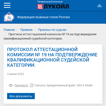
Генеральный спонсор:
К
Мобильное
с
меню
Федерация лыжных гонок России
Главная
Правила
Приказы по судьям
Протокол аттестационной комиссии № 19 на подтверждение
квалификационной судейской категории.
ПРОТОКОЛ АТТЕСТАЦИОННОЙ
КОМИССИИ № 19 НА ПОДТВЕРЖДЕНИЕ
КВАЛИФИКАЦИОННОЙ СУДЕЙСКОЙ
КАТЕГОРИИ.
3 июня 2022
Просмотр
Скачать прикрепленный файл
280.4 Кбайт
Все документы