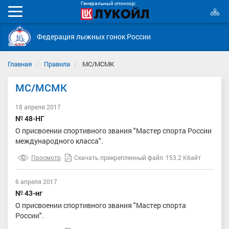
Генеральный спонсор:
К
Мобильное
с
меню
Федерация лыжных гонок России
Главная
Правила
МС/МСМК
МС/МСМК
18 апреля 2017
№ 48-НГ
О присвоении спортивного звания "Мастер спорта России
международного класса".
Просмотр
Скачать прикрепленный файл
153.2 Кбайт
6 апреля 2017
№ 43-нг
О присвоении спортивного звания "Мастер спорта
России".