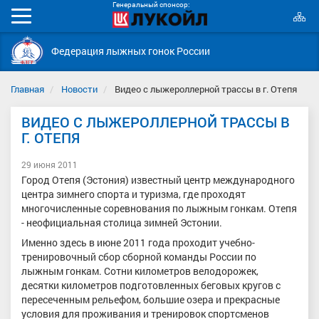
Генеральный спонсор:
К
Мобильное
с
меню
Федерация лыжных гонок России
Главная
Новости
Видео с лыжероллерной трассы в г. Отепя
ВИДЕО С ЛЫЖЕРОЛЛЕРНОЙ ТРАССЫ В
Г. ОТЕПЯ
29 июня 2011
Город Отепя (Эстония) известный центр международного
центра зимнего спорта и туризма, где проходят
многочисленные соревнования по лыжным гонкам. Отепя
- неофициальная столица зимней Эстонии.
Именно здесь в июне 2011 года проходит учебно-
тренировочный сбор сборной команды России по
лыжным гонкам. Сотни километров велодорожек,
десятки километров подготовленных беговых кругов с
пересеченным рельефом, большие озера и прекрасные
условия для проживания и тренировок спортсменов