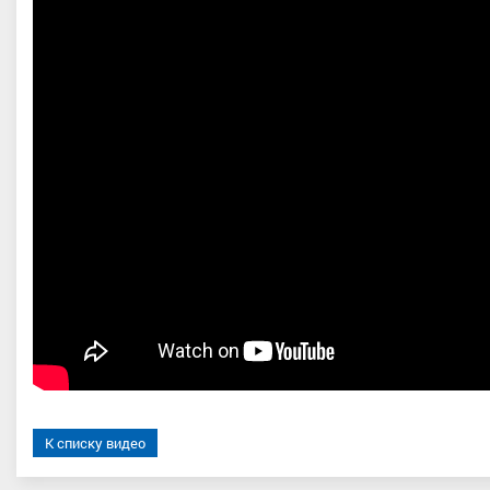
на Екатерина Алексеевна
Степанова Вероника Сергеев
р спорта, ЦФО, Московская
Заслуженный мастер спорта
,
область
Дальневосточный, Республика Тата
(Татарстан)
К списку видео