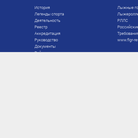
История
Лыжные го
Легенды спорта
Лыжеролл
Деятельность
РЛЛС
Реестр
Российски
Аккредитация
Требования
Руководство
www.flgr-re
Документы
Рейтинг
Награды Федерации
Охрана труда
Правила
Спонсоры
Завершение карьеры
Правила по лыжным гонкам
ЕВСК
FIS/RUS
ТД
Присвоение/подтверждение