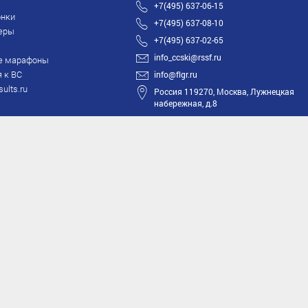
+7(495) 637-06-15
нки
+7(495) 637-08-10
еры
+7(495) 637-02-65
info_ccski@rssf.ru
е марафоны
 к ВС
info@flgr.ru
sults.ru
Россия 119270, Москва, Лужнецкая
набережная, д.8