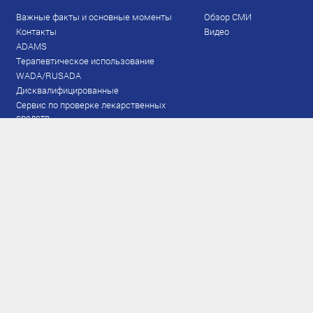
Важные факты и основные моменты
Обзор СМИ
Контакты
Видео
ADAMS
Терапевтическое использование
WADA/RUSADA
Дисквалифицированные
Сервис по проверке лекарственных
средств
Права и обязанности
Документы
Запрещенный список
Тестирование
Рейтинг
Результаты ЭКМ
Сборная
www.flgr-results.ru
Основной состав
Юниорский состав
Тренеры
Специалисты
Аппарат
Лыжероллеры