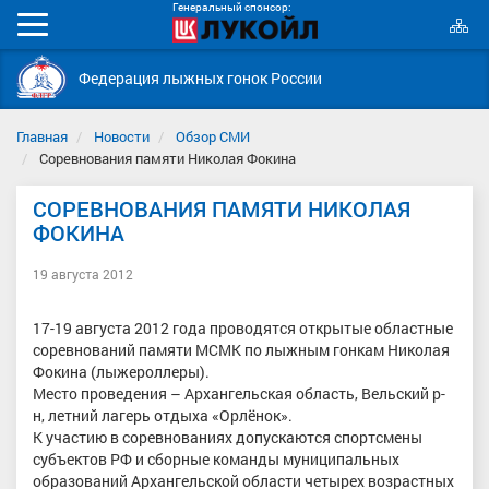
Генеральный спонсор:
К
Мобильное
с
меню
Федерация лыжных гонок России
Главная
Новости
Обзор СМИ
Соревнования памяти Николая Фокина
СОРЕВНОВАНИЯ ПАМЯТИ НИКОЛАЯ
ФОКИНА
19 августа 2012
17-19 августа 2012 года проводятся открытые областные
соревнований памяти МСМК по лыжным гонкам Николая
Фокина (лыжероллеры).
Место проведения – Архангельская область, Вельский р-
н, летний лагерь отдыха «Орлёнок».
К участию в соревнованиях допускаются спортсмены
субъектов РФ и сборные команды муниципальных
образований Архангельской области четырех возрастных