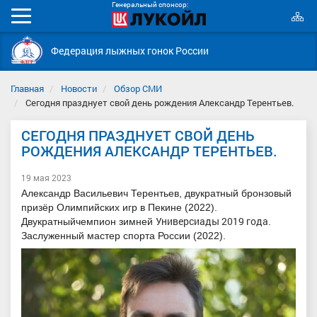
Генеральный спонсор:
К
Мобильное
с
меню
Федерация лыжных гонок России
Главная
Новости
Обзор СМИ
Сегодня празднует свой день рождения Александр Терентьев.
СЕГОДНЯ ПРАЗДНУЕТ СВОЙ ДЕНЬ
РОЖДЕНИЯ АЛЕКСАНДР ТЕРЕНТЬЕВ.
19 мая 2023
Александр Васильевич Терентьев, двукратный бронзовый
призёр Олимпийских игр в Пекине (2022
).
Универсиады 2019 года
Двукратныйчемпион зимней
.
Заслуженный мастер спорта России (2022).