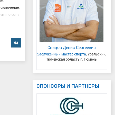
ам.
исключение.
demino.com
й Владимирович
���������
ая область
Спицов Денис Сергеевич
Се
Заслуженный мастер спорта
, Уральский,
Тюменская область г. Тюмень
СПОНСОРЫ И ПАРТНЕРЫ