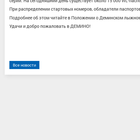
серии. На сегодняшний день существует около 15 000 WL-пасп
При распределении стартовых номеров, обладатели паспорто
Подробнее об этом читайте в Положении о Деминском лыжн
Удачи и добро пожаловать в ДЕМИНО!
в Константин Андреевич
Червоткин Алексей Александр
Все новости
ХМАО-Югра
Заслуженный мастер спорта
,
Центральный, Тюменская область,
Тюмень