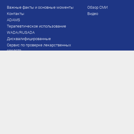
Важные факты и основные моменты
Обзор СМИ
Контакты
Видео
ADAMS
Терапевтическое использование
WADA/RUSADA
Дисквалифицированные
Сервис по проверке лекарственных
средств
Права и обязанности
Документы
Запрещенный список
Тестирование
Рейтинг
Результаты ЭКМ
Сборная
www.flgr-results.ru
Основной состав
Юниорский состав
Тренеры
Специалисты
Аппарат
Лыжероллеры