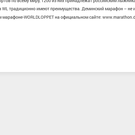
ортов по всему миру, 1200 из них принадлежат российским лыжник
в WL традиционно имеют преимущества. Деминский марафон – не 
ом марафоне-WORLDLOPPET на официальном сайте: www.marathon.
Антонова Маргарита Андреевна
Сахаров Андре
Мастер спорта, Московская область
Костромск
ович
 г.