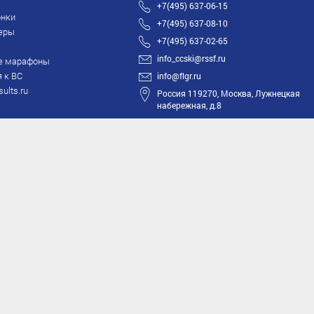
+7(495) 637-06-15
нки
+7(495) 637-08-10
еры
+7(495) 637-02-65
info_ccski@rssf.ru
е марафоны
 к ВС
info@flgr.ru
sults.ru
Россия 119270, Москва, Лужнецкая
набережная, д.8