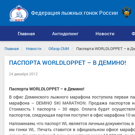
Федерация лыжных гонок России
Главная
Антидопинг
Новости
Ф
Главная
Новости
Обзор СМИ
Паспорта WORLDLOPPET – в Де
ПАСПОРТА WORLDLOPPET – В ДЕМИНО!
24 декабря 2012
Паспорта
WORLDLOPPET
– в Демино!
В офис Деминского лыжного марафона поступила первая па
марафона – DEMINO SKI MARATHON. Продажа паспортов нач
Стоимость 1 паспорта – 30 евро. Оплата будет осуществл
паспортов, следующая партия поступит в офис марафона 10 м
Напоминаем, что паспорт WL является личным документом, в
им гонки WL. Печать ставится в официальном офисе мараф