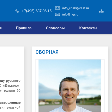
info_ccski@rssf.ru
Кар
+7(495) 637-06-15
сай
info@flgr.ru
я
Правила
Спонсоры
Контакты
СБОРНАЯ
цу русского
С «Демино».
» только 50
 завершенные
тия элитной