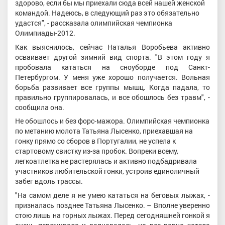
здорово, если бы мы приехали сюда всей нашей женской
командой. Надеюсь, в следующий раз это обязательно
удастся", - рассказала олимпийская чемпионка
Олимпиады-2012.
Как выяснилось, сейчас Наталья Воробьева активно
осваивает другой зимний вид спорта. "В этом году я
пробовала кататься на сноуборде под Санкт-
Петербургом. У меня уже хорошо получается. Вольная
борьба развивает все группы мышц. Когда падала, то
правильно группировалась, и все обошлось без травм", -
сообщила она.
Не обошлось и без форс-мажора. Олимпийская чемпионка
по метанию молота Татьяна Лысенко, приехавшая на
гонку прямо со сборов в Португалии, не успела к
стартовому свистку из-за пробок. Вопреки всему,
легкоатлетка не растерялась и активно подбадривала
участников любительской гонки, устроив единоличный
забег вдоль трассы.
"На самом деле я не умею кататься на беговых лыжах, -
призналась позднее Татьяна Лысенко. – Вполне уверенно
стою лишь на горных лыжах. Перед сегодняшней гонкой я