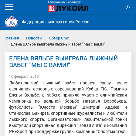
Генеральный спонсор:
К
Мобильное
с
меню
Федерация лыжных гонок России
Главная
Новости
Обзор СМИ
Елена Вяльбе выиграла лыжный забег "Мы с вами!"
ЕЛЕНА ВЯЛЬБЕ ВЫИГРАЛА ЛЫЖНЫЙ
ЗАБЕГ "МЫ С ВАМИ!"
10 февраля 2013
Любительский лыжный забег прошел сразу после
окончания основных соревнований Кубка FIS. Помимо
Елены Вяльбе, в забеге приняла участие олимпийская
чемпионка по вольной борьбе Наталья Воробьева,
футболисты "Юности Москвы" Дмитрий Авдеев и
Станислав Бахирев, спортивные журналисты и любители
лыжного спорта. Организаторами любительской гонки
выступили спортивная дирекция "Новая лига" и компания
PR+Sport при поддержке группы компаний "Спортмастер".