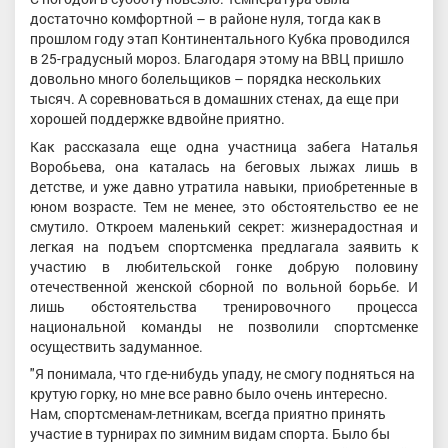
достаточно комфортной – в районе нуля, тогда как в
прошлом году этап Континентального Кубка проводился
в 25-градусный мороз. Благодаря этому на ВВЦ пришло
довольно много болельщиков – порядка нескольких
тысяч. А соревноваться в домашних стенах, да еще при
хорошей поддержке вдвойне приятно.
Как рассказала еще одна участница забега Наталья
Воробьева, она каталась на беговых лыжах лишь в
детстве, и уже давно утратила навыки, приобретенные в
юном возрасте. Тем не менее, это обстоятельство ее не
смутило. Откроем маленький секрет: жизнерадостная и
легкая на подъем спортсменка предлагала заявить к
участию в любительской гонке добрую половину
отечественной женской сборной по вольной борьбе. И
лишь обстоятельства тренировочного процесса
национальной команды не позволили спортсменке
осуществить задуманное.
"Я понимала, что где-нибудь упаду, не смогу подняться на
крутую горку, но мне все равно было очень интересно.
Нам, спортсменам-летникам, всегда приятно принять
участие в турнирах по зимним видам спорта. Было бы