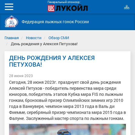
Генеральный спонсор:
К
Мобильное
с
меню
Федерация лыжных гонок России
Главная
Новости
Обзор СМИ
День рождения у Алексея Петухова!
ДЕНЬ РОЖДЕНИЯ У АЛЕКСЕЯ
ПЕТУХОВА!
28 июня 2023
Cегодня, 28 июня 2023г. празднует свой день рождения
Алексей Петухов - победитель первенства мира среди
юниоров, победитель этапов Кубка мира FIS по лыжным
гонкам, бронзовый призер Олимпийских зимних игр 2010
года в Ванкувере, чемпион мира 2013 года в Валь ди
Фиемме, серебряный призер чемпионата мира 2015 года в
Фалуне. Заслуженный мастер спорта по лыжным гонкам.