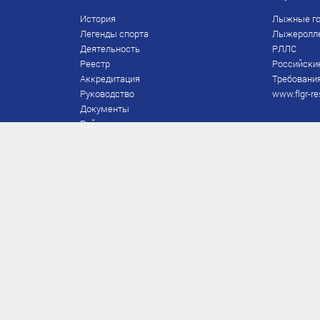
История
Лыжные го
Легенды спорта
Лыжеролл
Деятельность
РЛЛС
Реестр
Российски
Аккредитация
Требования
Руководство
www.flgr-re
Документы
Рейтинг
Награды Федерации
Охрана труда
Правила
Спонсоры
Завершение карьеры
Правила по лыжным гонкам
ЕВСК
FIS/RUS
ТД
Присвоение/подтверждение