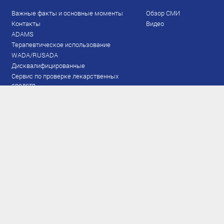
Важные факты и основные моменты
Обзор СМИ
Контакты
Видео
ADAMS
Терапевтическое использование
WADA/RUSADA
Дисквалифицированные
Сервис по проверке лекарственных
средств
Права и обязанности
Документы
Запрещенный список
Тестирование
Рейтинг
Результаты ЭКМ
Сборная
www.flgr-results.ru
Основной состав
Юниорский состав
Тренеры
Специалисты
Аппарат
Лыжероллеры