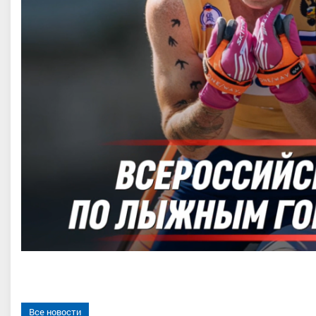
ев Александр Васильевич
Непряева Дарья Михайловн
нный мастер спорта, Северо-
МС, Центральный, Республика Тата
й, Ленинградская область/
Ненецкий АО
Все новости