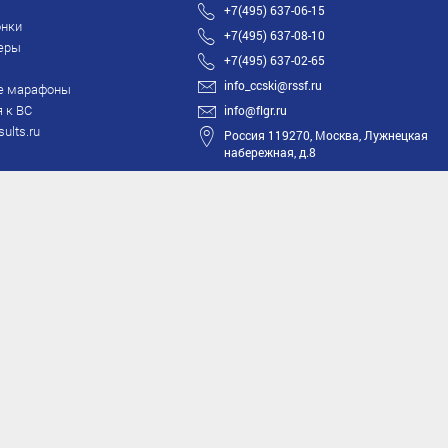
+7(495) 637-06-15
нки
+7(495) 637-08-10
еры
+7(495) 637-02-65
info_ccski@rssf.ru
е марафоны
 к ВС
info@flgr.ru
sults.ru
Россия 119270, Москва, Лужнецкая
набережная, д.8