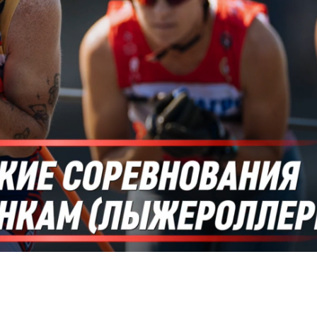
а
Ардашев Сергей Николаевич
Муралеев Дании
рстан
Мастер спорта международного класса
,
Мастер спорта, Св
Приволжский, Республика Татарстан, г.
Набережные Челны