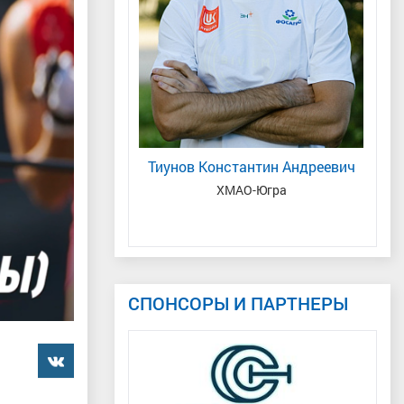
л Владиславович
Тиунов Константин Андреевич
ердловская область
ХМАО-Югра
СПОНСОРЫ И ПАРТНЕРЫ
���������