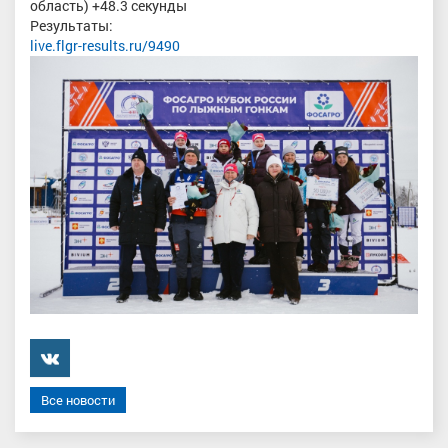
область) +48.3 секунды
Результаты:
live.flgr-results.ru/9490
���������
Все новости