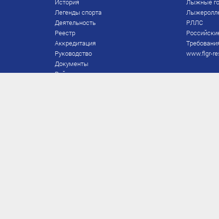
История
Лыжные го
Легенды спорта
Лыжеролл
Деятельность
РЛЛС
Реестр
Российски
Аккредитация
Требования
Руководство
www.flgr-re
Документы
Рейтинг
Награды Федерации
Охрана труда
Правила
Спонсоры
Завершение карьеры
Правила по лыжным гонкам
ЕВСК
FIS/RUS
ТД
Присвоение/подтверждение
Приказы по судьям