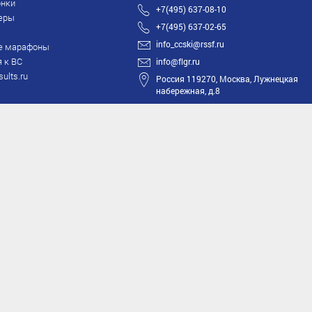
нки
+7(495) 637-08-10
еры
+7(495) 637-02-65
info_ccski@rssf.ru
е марафоны
 к ВС
info@flgr.ru
sults.ru
Россия 119270, Москва, Лужнецкая
набережная, д.8