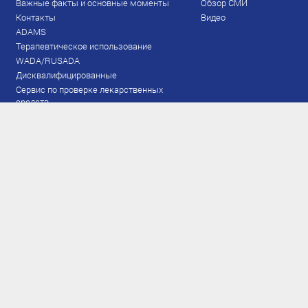
Важные факты и основные моменты
Обзор СМИ
Контакты
Видео
ADAMS
Терапевтическое использование
WADA/RUSADA
Дисквалифицированные
Сервис по проверке лекарственных
средств
Права и обязанности
Документы
Запрещенный список
Тестирование
Рейтинг
Результаты ЭКМ
Сборная
www.flgr-results.ru
Основной состав
Юниорский состав
Тренеры
Специалисты
Аппарат
Лыжероллеры