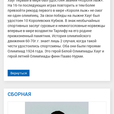
Хауг первый в мире был удостоен звания «Короля лыж».
На 16-ти последующих играх повторить и тем более
превзойти рекорд первого в мире «Короля лыж» не смог
ни один олимпиец. За свои победы на лыжне Хауг был
удостоен 10 Королевских Кубков. В знак необычайных
спортивных заслуг суровые и немногословные норвежцы
впервые в мире воздвигли Тарлифу на его родине
прижизненный памятник. История олимпийского
движения 60-70г.г. знает лишь 2 случая, когда такой
чести удостоились спортсмены. Оба они были героями
Олимпиад 1924 года. Это герой Белой Олимпиады Хауг и
герой летней Олимпиады финн Пааво Нурми.
Вернуться
СБОРНАЯ