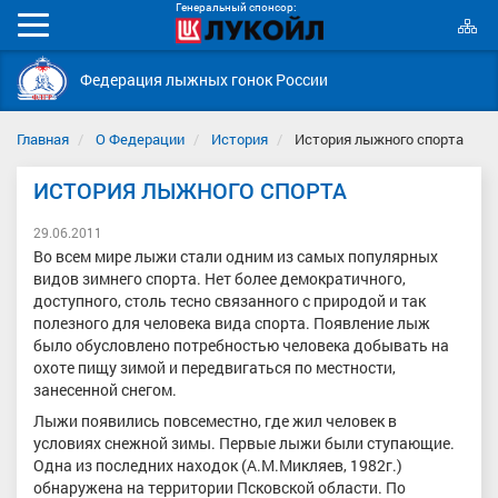
Генеральный спонсор:
К
Мобильное
с
меню
Федерация лыжных гонок России
Главная
О Федерации
История
История лыжного спорта
ИСТОРИЯ ЛЫЖНОГО СПОРТА
29.06.2011
Во всем мире лыжи стали одним из самых популярных
видов зимнего спорта. Нет более демократичного,
доступного, столь тесно связанного с природой и так
полезного для человека вида спорта. Появление лыж
было обусловлено потребностью человека добывать на
охоте пищу зимой и передвигаться по местности,
занесенной снегом.
Лыжи появились повсеместно, где жил человек в
условиях снежной зимы. Первые лыжи были ступающие.
Одна из последних находок (А.М.Микляев, 1982г.)
обнаружена на территории Псковской области. По