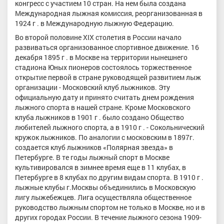
конгресс с участием 10 стран. На нем была создана
Международная лыжная комиссия, реорганизованная в
1924 г . в Международную лыжную Федерацию.
Во второй половине XIX столетия в России начало
развиваться организованное спортивное движение. 16
декабря 1895 г . в Москве на территории нынешнего
стадиона Юных пионеров состоялось торжественное
открытие первой в стране руководящей развитием лыж
организации - Московский клуб лыжников. Эту
официальную дату и принято считать днем рождения
лыжного спорта в нашей стране. Кроме Московского
клуба лыжников в 1901 г . было создано Общество
любителей лыжного спорта, а в 1910 г . - Сокольнический
кружок лыжников. По аналогии с московским в 1897г.
создается клуб лыжников «Полярная звезда» в
Петербурге. В те годы лыжный спорт в Москве
культивировался в зимнее время еще в 11 клубах, в
Петербурге в 8 клубах по другим видам спорта. В 1910 г .
лыжные клубы г.Москвы объединились в Московскую
лигу лыжебежцев. Лига осуществляла общественное
руководство лыжным спортом не только в Москве, но и в
других городах России. В течение лыжного сезона 1909-