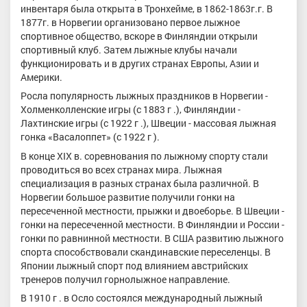
инвентаря была открыта в Тронхейме, в 1862-1863г.г. В
1877г. в Норвегии организовано первое лыжное
спортивное общество, вскоре в Финляндии открыли
спортивный клуб. Затем лыжные клубы начали
функционировать и в других странах Европы, Азии и
Америки.
Росла популярность лыжных праздников в Норвегии -
Холменколленские игры (с 1883 г .), Финляндии -
Лахтинские игры (с 1922 г .), Швеции - массовая лыжная
гонка «Васалоппет» (с 1922 г ).
В конце XIX в. соревнования по лыжному спорту стали
проводиться во всех странах мира. Лыжная
специализация в разных странах была различной. В
Норвегии большое развитие получили гонки на
пересеченной местности, прыжки и двоеборье. В Швеции -
гонки на пересеченной местности. В Финляндии и России -
гонки по равнинной местности. В США развитию лыжного
спорта способствовали скандинавские переселенцы. В
Японии лыжный спорт под влиянием австрийских
тренеров получил горнолыжное направление.
В 1910 г . в Осло состоялся международный лыжный