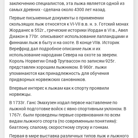
заключению специалистов, эта лыжа является одной из
самых древних - сделана около 4300 лет назад.
Первые письменные документы о применении
скользящих лыж относятся к VI-VII в.в. н. э. Готский монах
Жорданес в 552г., греческие историки Иордан в VI в., Авел
Диакон в 770г. описывают использование лапландцами и
финнами лыж в быту и на охоте. В конце VIIв. Историк
Верефрид дал подробное описание лыж и их
использование народами Севера на охоте за зверем.
Король Норвегии Олаф Тругвассон по записям 925г.
представлен хорошим лыжником. В 960г. лыжи
упоминаются как принадлежность для обучения
придворных норвежских сановников.
Впервые интерес к лыжам как к спорту проявили
норвежцы.
В 1733г. Ганс Эмахузен издал первое наставление по
лыжной подготовке войск с явно спортивным уклоном. В
1767г. были проведены первые соревнования по всем
видам лыжного спорта (по современным понятиям):
биатлону, слалому, скоростному спуску и гонкам.
Первая в мире выставка различных типов лыж и лыжного