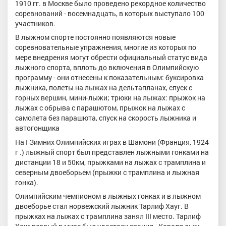
1910 гг. в Москве было проведено рекордное количество
соревнований - восемнадцать, в которых выступало 100
участников.
В лыжном спорте постоянно появляются новые
соревновательные упражнения, многие из которых по
мере внедрения могут обрести официальный статус вида
лыжного спорта, вплоть до включения в Олимпийскую
программу - они отнесены к показательным: буксировка
лыжника, полеты на лыжах на дельтапланах, спуск с
горных вершин, мини-лыжи; трюки на лыжах: прыжок на
лыжах с обрыва с парашютом, прыжок на лыжах с
самолета без парашюта, спуск на скорость лыжника и
автогонщика
На I Зимних Олимпийских играх в Шамони (Франция, 1924
г .) лыжный спорт был представлен лыжными гонками на
дистанции 18 и 50км, прыжками на лыжах с трамплина и
северным двоеборьем (прыжки с трамплина и лыжная
гонка).
Олимпийским чемпионом в лыжных гонках и в лыжном
двоеборье стал норвежский лыжник Тарлиф Хауг. В
прыжках на лыжах с трамплина занял III место. Тарлиф