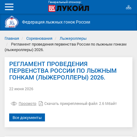
Генеральный спонсор:
К
Мобильное
с
меню
Федерация лыжных гонок России
Главная
Соревнования
Лыжероллеры
Регламент проведения первенства России по лыжным гонкам
(лыжероллеры) 2026.
РЕГЛАМЕНТ ПРОВЕДЕНИЯ
ПЕРВЕНСТВА РОССИИ ПО ЛЫЖНЫМ
ГОНКАМ (ЛЫЖЕРОЛЛЕРЫ) 2026.
22 июня 2026
Просмотр
Скачать прикрепленный файл
2.6 Мбайт
Все документы