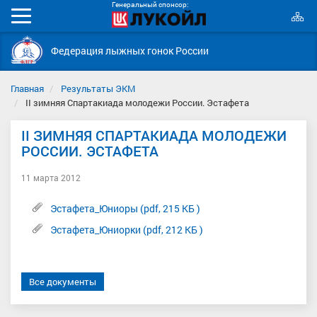
Генеральный спонсор:
К
Мобильное
с
меню
Федерация лыжных гонок России
Главная
Результаты ЭКМ
II зимняя Спартакиада молодежи России. Эстафета
II ЗИМНЯЯ СПАРТАКИАДА МОЛОДЕЖИ
РОССИИ. ЭСТАФЕТА
11 марта 2012
Эстафета_Юниоры (pdf, 215 КБ )
Эстафета_Юниорки (pdf, 212 КБ )
Все документы