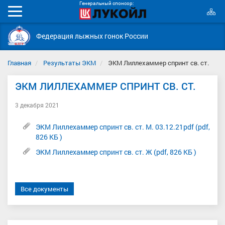
Генеральный спонсор:
К
Мобильное
с
меню
Федерация лыжных гонок России
Главная
Результаты ЭКМ
ЭКМ Лиллехаммер спринт св. ст.
ЭКМ ЛИЛЛЕХАММЕР СПРИНТ СВ. СТ.
3 декабря 2021
ЭКМ Лиллехаммер спринт св. ст. М. 03.12.21pdf (pdf,
826 КБ )
ЭКМ Лиллехаммер спринт св. ст. Ж (pdf, 826 КБ )
Все документы