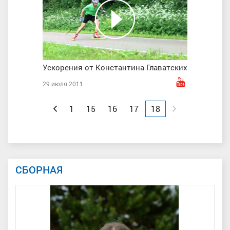
Ускорения от Константина Главатских
29 июля 2011
Вперед
Назад
1
15
16
17
18
СБОРНАЯ