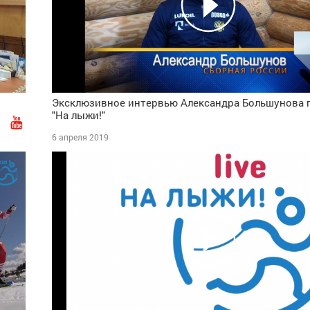
Эксклюзивное интервью Александра Большунова 
"На лыжи!"
вич
Соловьев Павел Владимирович
Лягаев
6 апреля 2019
асть
Мастер спорта
, Приволжский,
1 разряд, Тюм
Челябинская область/ Мурманская
область