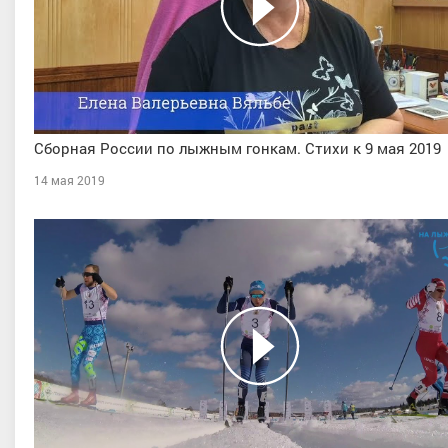
Сборная России по лыжным гонкам. Стихи к 9 мая 2019
14 мая 2019
ова Карина Анатольевна
Муралеев Даниил Владиславо
 спорта, Тюменская область
Мастер спорта, Свердловская обл