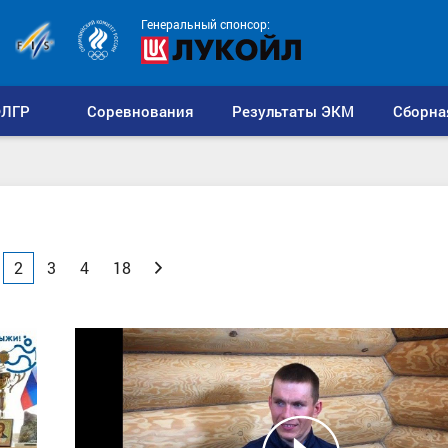
Генеральный спонсор:
ЛГР
Соревнования
Результаты ЭКМ
Сборна
2
3
4
18
Вперед