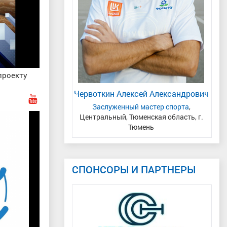
проекту
а Алина
Червоткин Алексей Александрович
Дь
енская область
Заслуженный мастер спорта
,
М
Центральный, Тюменская область, г.
Тюмень
СПОНСОРЫ И ПАРТНЕРЫ