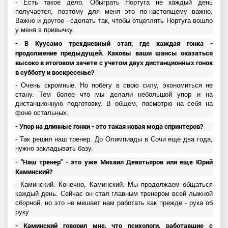
- Есть такое дело. Обыграть Нортуга не каждый день
получается, поэтому для меня это по-настоящему важно.
Важно и другое - сделать так, чтобы отцеплять Нортуга вошло
у меня в привычку.
- В Куусамо трехдневный этап, где каждая гонка -
продолжение предыдущей. Каковы ваши шансы оказаться
высоко в итоговом зачете с учетом двух дистанционных гонок
в субботу и воскресенье?
- Очень скромные. Но побегу в свою силу, экономиться не
стану. Тем более что мы делали небольшой упор и на
дистанционную подготовку. В общем, посмотрю на себя на
фоне остальных.
- Упор на длинные гонки - это такая новая мода спринтеров?
- Так решил наш тренер. До Олимпиады в Сочи еще два года,
нужно закладывать базу.
- "Наш тренер" - это уже Михаил Девятьяров или еще Юрий
Каминский?
- Каминский. Конечно, Каминский. Мы продолжаем общаться
каждый день. Сейчас он стал главным тренером всей лыжной
сборной, но это не мешает нам работать как прежде - рука об
руку.
- Каминский говорил мне, что психологи, работавшие с