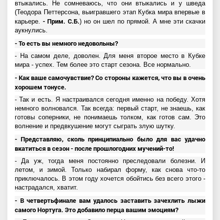
втыкались. Не сомневаюсь, что они втыкались и у шведа
(Теодора Петтерсона, выигравшего этап Кубка мира впервые в
- Прим.
С.Б.
карьере.
) но он шел по прямой. А мне эти скачки
аукнулись.
- То есть вы немного недовольны?
- На самом деле, доволен. Для меня второе место в Кубке
мира - успех. Тем более это старт сезона. Все нормально.
- Как ваше самочувствие? Со стороны кажется, что вы в очень
хорошем тонусе.
- Так и есть. Я настраивался сегодня именно на победу. Хотя
немного волновался. Так всегда: первый старт, не знаешь, как
готовы соперники, не понимаешь толком, как готов сам. Это
волнение и предвкушение могут сыграть злую шутку.
- Представляю, сколь принципиально было для вас удачно
вкатиться в сезон - после прошлогодних мучений-то!
- Да уж, тогда меня постоянно преследовали болезни. И
летом, и зимой. Только набирал форму, как снова что-то
приключалось. В этом году хочется обойтись без всего этого -
настрадался, хватит.
- В четвертьфинале вам удалось заставить зачехлить лыжи
самого Нортуга. Это добавило перца вашим эмоциям?