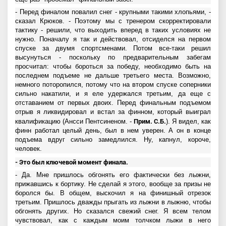
- Перед финалом повалил снег - крупными такими хлопьями, -
сказал Крюков. - Поэтому мы с тренером скорректировали
тактику - решили, что выходить вперед в таких условиях не
нужно. Поначалу я так и действовал, отсиделся на первом
спуске за двумя спортсменами. Потом все-таки решил
высунуться - поскольку по предварительным забегам
просчитал: чтобы бороться за победу, необходимо быть на
последнем подъеме не дальше третьего места. Возможно,
немного поторопился, потому что на втором спуске соперники
сильно накатили, и я еле удержался третьим, да еще с
отставанием от первых двоих. Перед финальным подъемом
отрыв я ликвидировал и встал за финном, который выиграл
Прим. С.Б.
квалификацию (Ансси Пентсиненом. -
). Я видел, как
финн работал целый день, был в нем уверен. А он в конце
подъема вдруг сильно замедлился. Ну, капнул, короче,
человек.
- Это был ключевой момент финала.
- Да. Мне пришлось обгонять его фактически без лыжни,
прижавшись к бортику. Не сделай я этого, вообще за призы не
боролся бы. В общем, выскочил я на финишный отрезок
третьим. Пришлось дважды прыгать из лыжни в лыжню, чтобы
обгонять других. Но сказался свежий снег. Я всем телом
чувствовал, как с каждым моим толчком лыжи в него