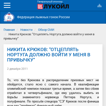
Генеральный спонсор:
К
Мобильное
с
меню
Федерация лыжных гонок России
Главная
Новости
Обзор СМИ
Никита Крюков: "Отцеплять Нортуга должно войти у меня в
привычку"
НИКИТА КРЮКОВ: "ОТЦЕПЛЯТЬ
НОРТУГА ДОЛЖНО ВОЙТИ У МЕНЯ В
ПРИВЫЧКУ"
2 декабря 2011
То, что без Крюкова в распределении призовых мест не
обойдется, стало ясно с самого начала. В квалификации
олимпийский чемпион показал третье время, а затем без сбоев
отработал в четвертьфинале, где ему удалось выбить из
борьбы знаменитого норвежца Петтера Нортуга, и
полуфинале. По просьбе спецкора "СЭ" Крюков после финиша
еще раз "пробежал" финальный забег.