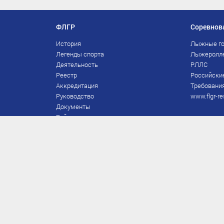
ФЛГР
Соревнов
История
Лыжные го
Легенды спорта
Лыжеролл
Деятельность
РЛЛС
Реестр
Российски
Аккредитация
Требования
Руководство
www.flgr-re
Документы
Рейтинг
Награды Федерации
Охрана труда
Правила
Спонсоры
Завершение карьеры
Правила по лыжным гонкам
ЕВСК