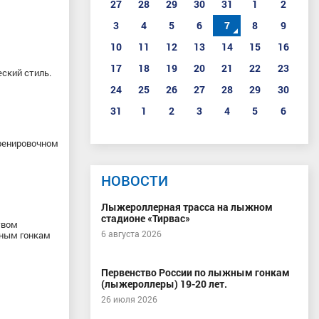
27
28
29
30
31
1
2
3
4
5
6
7
8
9
10
11
12
13
14
15
16
17
18
19
20
21
22
23
еский cтиль.
24
25
26
27
28
29
30
31
1
2
3
4
5
6
тренировочном
НОВОСТИ
Лыжероллерная трасса на лыжном
стадионе «Тирвас»
твом
6 августа 2026
жным гонкам
Первенство России по лыжным гонкам
(лыжероллеры) 19-20 лет.
26 июля 2026