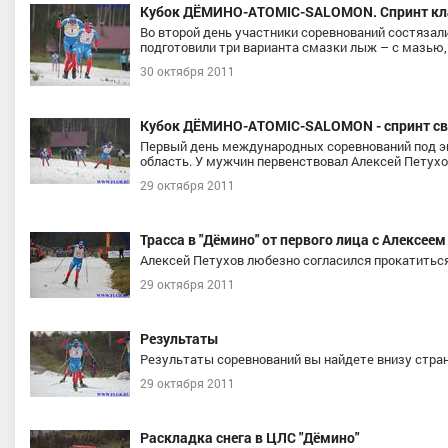
Кубок ДЁМИНО-ATOMIC-SALOMON. Спринт кла
Во второй день участники соревнований состязал
подготовили три варианта смазки лыж – с мазью,
30 октября 2011
Кубок ДЁМИНО-ATOMIC-SALOMON - спринт с
Первый день международных соревнований под э
область. У мужчин первенствовал Алексей Петух
ва Екатерина Алексеевна
Семиков Илья Сергеевич
29 октября 2011
спорта
, Уральский, Тюменская
Мастер спорта международного кл
область, г. Тюмень
Северо-Западный, Республика Ком
Трасса в "Дёмино" от первого лица с Алексее
Усть-Цильма
Алексей Петухов любезно согласился прокатиться
29 октября 2011
Результаты
Результаты соревнований вы найдете внизу стран
29 октября 2011
Раскладка снега в ЦЛС "Дёмино"