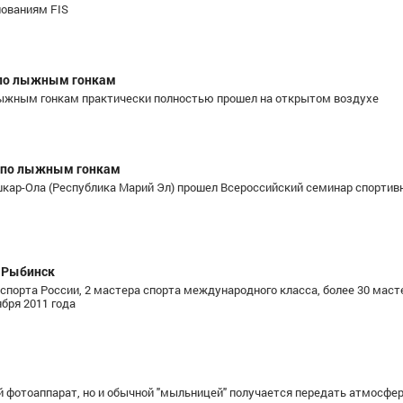
нованиям FIS
й по лыжным гонкам
лыжным гонкам практически полностью прошел на открытом воздухе
й по лыжным гонкам
Йошкар-Ола (Республика Марий Эл) прошел Всероссийский семинар спортив
.Рыбинск
спорта России, 2 мастера спорта международного класса, более 30 маст
ября 2011 года
й фотоаппарат, но и обычной "мыльницей" получается передать атмосфе