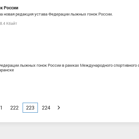
к России
на новая редакция устава Федерации лыжных гонок России.
8.4 Кбайт
Федерации лыжных гонок России в рамках Международного спортивного
Саранске
1
222
223
224
Вперед