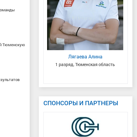
 команды
ний Андреевич
ей Тюменскую
ая область
Лягаева Алина
1 разряд, Тюменская область
Зас
езультатов
СПОНСОРЫ И ПАРТНЕРЫ