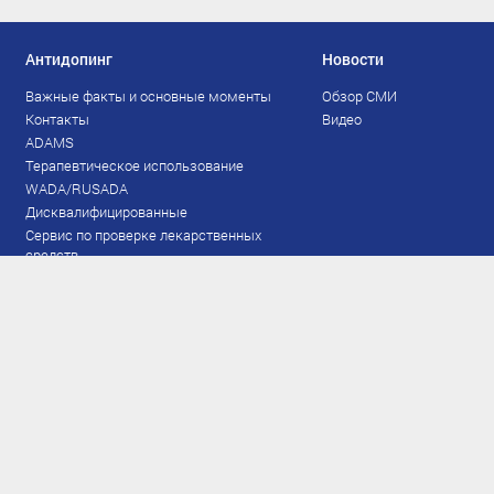
Антидопинг
Новости
Важные факты и основные моменты
Обзор СМИ
Контакты
Видео
ADAMS
Терапевтическое использование
WADA/RUSADA
Дисквалифицированные
Сервис по проверке лекарственных
средств
Права и обязанности
Документы
Запрещенный список
Тестирование
Рейтинг
Результаты ЭКМ
Сборная
www.flgr-results.ru
Основной состав
Юниорский состав
Тренеры