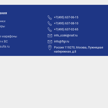
ания
+7(495) 637-06-15
нки
+7(495) 637-08-10
еры
+7(495) 637-02-65
info_ccski@rssf.ru
е марафоны
 к ВС
info@flgr.ru
sults.ru
Россия 119270, Москва, Лужнецкая
набережная, д.8