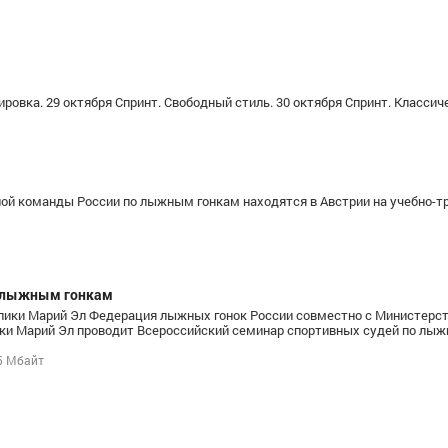
ровка. 29 октября Спринт. Свободный стиль. 30 октября Спринт. Классич
ной команды России по лыжным гонкам находятся в Австрии на учебно-
о лыжным гонкам
публики Марий Эл Федерация лыжных гонок России совместно с Министерс
ики Марий Эл проводит Всероссийский семинар спортивных судей по лы
5 Мбайт