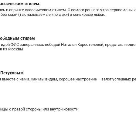
ссическим стилем.
ись в спринте классическим стилем. С самого раннего утра сервисмены
 без мази (так называемые «no wax») и коньковые лыжи.
вободным стилем
Поздеев Арсе
гидой ФИС завершились победой Натальи Коростелевой, представляющ
ов из Москвы
Московск
Семяшкин Евгений Владимирович
асса
,
Мастер спорта, Республика Коми
и с.
м Петуховым
 вместе с нами. Как мы видим, хорошее настроение – залог успешных р
ицы с правой стороны или внутри новости