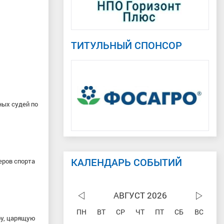
ТИТУЛЬНЫЙ СПОНСОР
ных судей по
КАЛЕНДАРЬ СОБЫТИЙ
еров спорта
АВГУСТ 2026
ПН
ВТ
СР
ЧТ
ПТ
СБ
ВС
ру, царящую