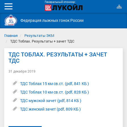
Генеральный спонсор:
К
Мобильное
с
меню
Федерация лыжных гонок России
Главная
Результаты ЭКМ
ТДС Тоблах. Результаты + зачет ТДС
ТДС ТОБЛАХ. РЕЗУЛЬТАТЫ + ЗАЧЕТ
ТДС
31 декабря 2019
ТДС Тоблах 15 км св.ст. (pdf, 841 КБ )
ТДС Тоблах 10 км св.ст. (pdf, 828 КБ )
ТДС мужской зачет (pdf, 814 КБ )
ТДС женский зачет (pdf, 809 КБ )